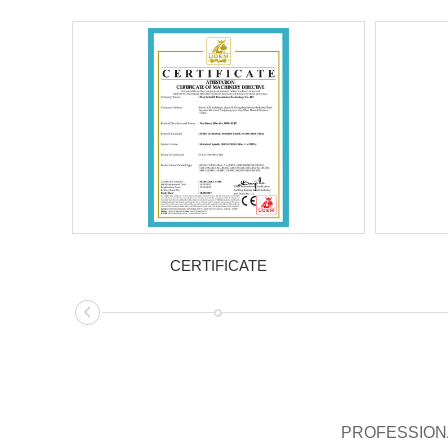
CERTIFICATE
PROFESSIONA