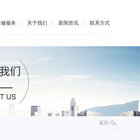
维修服务
关于我们
新闻资讯
联系方式
返回