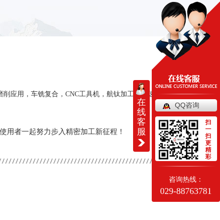
磨削应用，车铣复合，CNC工具机，航钛加工，高速测试平
在
QQ咨询
线
客
扫
一
服
使用者一起努力步入精密加工新征程！
扫
更
精
彩
咨询热线：
029-88763781