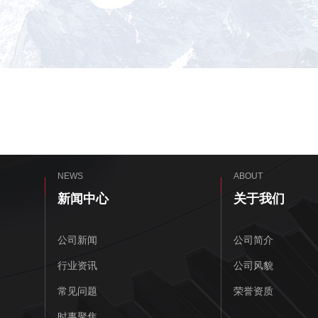
NEWS
ABOUT
新闻中心
关于我们
公司新闻
公司简介
行业资讯
公司风貌
常见问题
荣誉资质
时事聚焦