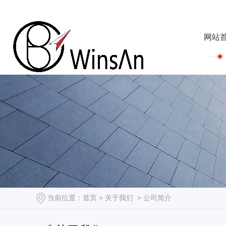
网站
当前位置：
首页
>
关于我们
>
公司简介