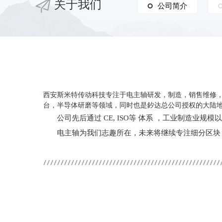
关于我们
公司简介
公司简介
西安斯米特传动科技专注于电主轴研发，制造，销售维修，
台，半导体研磨等领域，同时也是釸达总公司授权的大陆
公司先后通过 CE, ISO等 体系 ，工业制造业规模
电主轴为我们志趣所在，未来将继续专注细分区块，