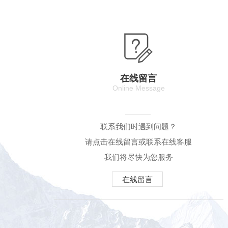
在线留言
Online Message
联系我们时遇到问题？
请点击在线留言或联系在线客服
我们将尽快为您服务
在线留言