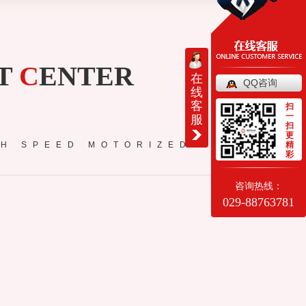
T
C
ENTER
在
QQ咨询
线
客
扫
一
服
扫
更
GH SPEED MOTORIZED SPINDLE
精
彩
咨询热线：
029-88763781