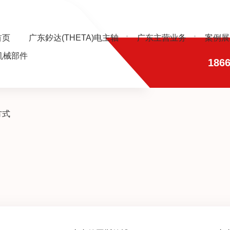
首页
广东釸达(THETA)电主轴
广东主营业务
案例展
机械部件
1866
方式