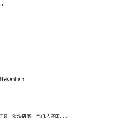
pm
1
PHFR系列,圆形法兰直角型行星减速机
PHF圆形法兰高精度行星减速机
斯德博双
eidenhain、
……
研磨、滑块研磨、气门芯磨床……