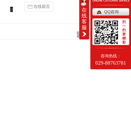
在线留言
在
QQ咨询
线
客
扫
一
服
扫
二维码分享
更
精
彩
咨询热线：
029-88763781