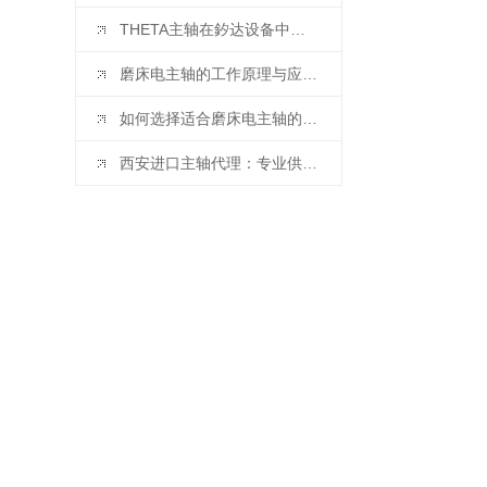
THETA主轴在釸达设备中的应用与优势
磨床电主轴的工作原理与应用介绍
如何选择适合磨床电主轴的行星减速机？
西安进口主轴代理：专业供应高品质主轴