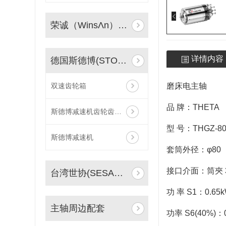
荣诚（WinsΛn）同步电主轴
详情内容
德国斯德博(STOBER)减速机
双速齿轮箱
磨床电主轴
品 牌：THETA
斯德博减速机齿轮齿条传动
型 号：THGZ-80
斯德博减速机
套筒外径：φ80
接口介面：筒夾 3~
台湾世协(SESAME)减速机
功 率 S1：0.65
主轴周边配套
功率 S6(40%)：