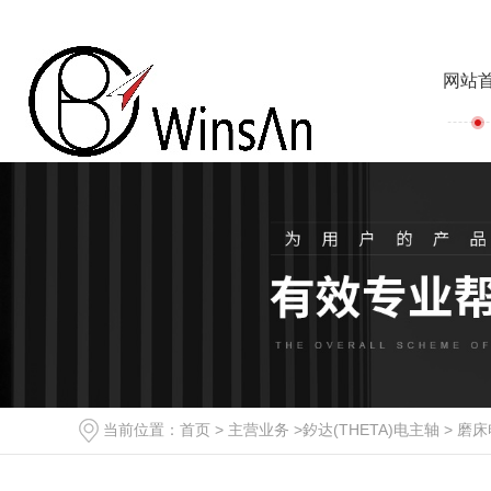
网站
当前位置：
首页
>
主营业务
>
釸达(THETA)电主轴
>
磨床