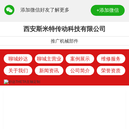
添加微信好友了解更多
+添加微信
西安斯米特传动科技有限公司
推广机械部件
聊城釸达
聊城主营业
案例展示
维修服务
(THETA)电
务
关于我们
新闻资讯
公司简介
荣誉资质
主轴