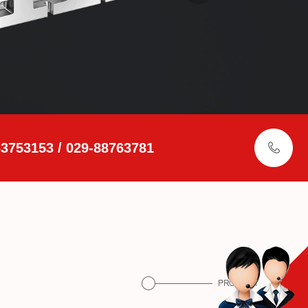
3753153 / 029-88763781