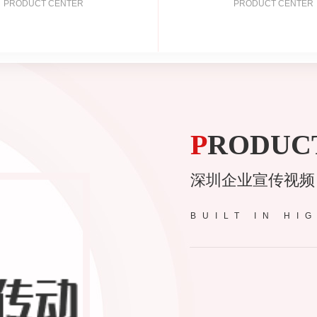
PRODUCT CENTER
PRODUCT CENTER
P
RODUC
深圳企业宣传视频
BUILT IN HI