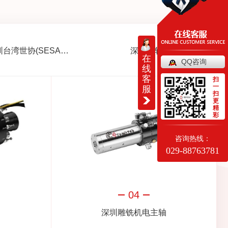
深圳台湾世协(SESAME)减速机
深圳主轴周边配套
在
QQ咨询
线
客
扫
一
服
扫
更
精
彩
咨询热线：
029-88763781
04
深圳雕铣机电主轴