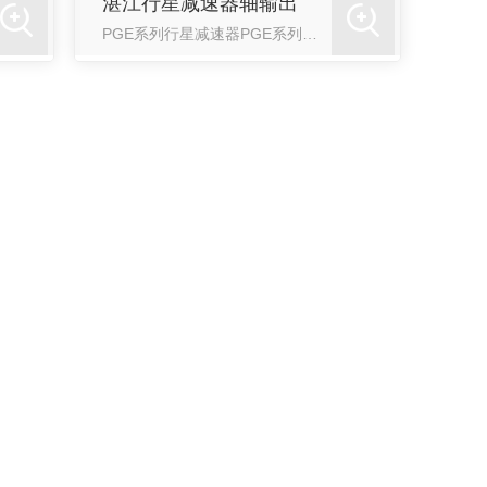
湛江行星减速器轴输出
PGE系列行星减速器PGE系列，提供3种精密等级和7种尺寸框号供您选择∶搭配伺服马达后，于大多数工业设备和运动控制应用上可宜接安装。一体式行星齿轮固定架与输出轴、一体式内环齿与齿箱、满针排列针状行星齿...