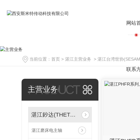
网站
当前位置：
首页
>
湛江主营业务
>
湛江台湾世协(SESA
联系
PRODUCT
主营业务
湛江釸达(THETA)电主轴
湛江磨床电主轴