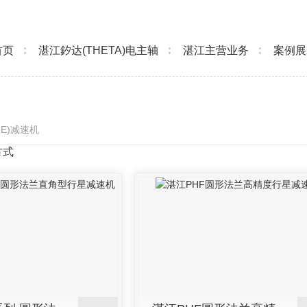
首页
湛江釸达(THETA)电主轴
湛江主营业务
案例展
ME)减速机
方式