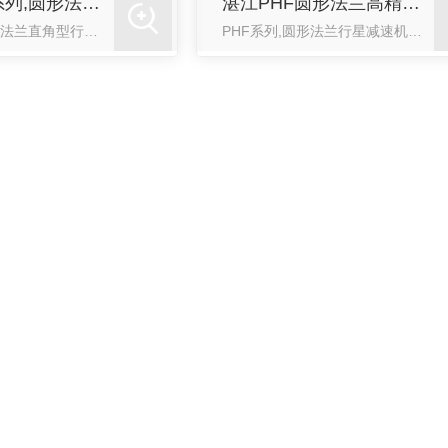
湛江PHFR系列,圆形法兰直角型行星减速机
湛江PHF圆形法兰高精度行星减速机
PHFR系列,圆形法兰直角型行星减速机PHFR圆形法兰直角型高精度行星减速机具备iso-9409规格法兰﹑一体式行星齿轮架与输出轴，一体式齿箱及满针排列行星齿轮针状轴承。尺寸框号.大可达255mm。高...
PHF系列,圆形法兰行星减速机PHF圆形法兰高精度行星减速机具备ISO-9409规格法兰、一体式行星齿轮架与输出轴、一体式齿箱及满针排列行星齿轮针状轴承尺寸框号.大可达255mm。高扭矩输出与高径向负...