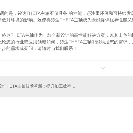
想强调的是，釸达THETA主轴不仅具备 的性能，还注重环保和可持
降低对环境的影响。这使得釸达THETA主轴成为既能提供优异性能
，釸达THETA主轴作为一款全新设计的高性能解决方案，以其出色
论您的行业或应用领域如何，釸达THETA主轴都能满足您的需求，并
一步的需求或疑问，请随时与我们联系！
PHFR系列,圆形法兰直角型行星减速机
PHF圆形法兰高精度行星减速机
斯
釸达THETA主轴技术革新：提升加工效率的关键因素