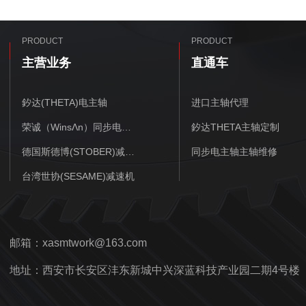
PRODUCT
PRODUCT
主营业务
直通车
釸达(THETA)电主轴
进口主轴代理
荣诚（WinsΛn）同步电主轴
釸达THETA主轴定制
德国斯德博(STOBER)减速机
同步电主轴主轴维修
台湾世协(SESAME)减速机
邮箱：xasmtwork@163.com
地址：西安市长安区沣东新城中兴深蓝科技产业园二期4号楼