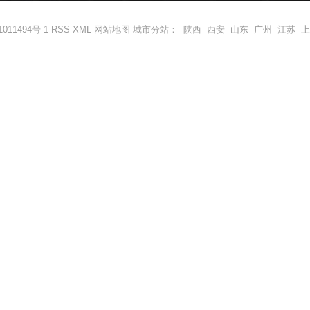
011494号-1
RSS
XML
网站地图
城市分站
：
陕西
西安
山东
广州
江苏
上