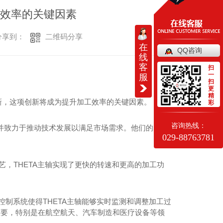
工效率的关键因素
二维码分享
享到：
在
QQ咨询
线
客
扫
一
服
扫
更
精
革新，这项创新将成为提升加工效率的关键因素。
彩
咨询热线：
致力于推动技术发展以满足市场需求。他们的..创
029-88763781
工艺，THETA主轴实现了更快的转速和更高的加工功
控制系统使得THETA主轴能够实时监测和调整加工过
重要，特别是在航空航天、汽车制造和医疗设备等领