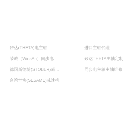
PRODUCT
PRODUCT
主营业务
直通车
釸达(THETA)电主轴
进口主轴代理
荣诚（WinsΛn）同步电主轴
釸达THETA主轴定制
德国斯德博(STOBER)减速机
同步电主轴主轴维修
台湾世协(SESAME)减速机
邮箱：xasmtwork@163.com
地址：西安市长安区沣东新城中兴深蓝科技产业园二期4号楼