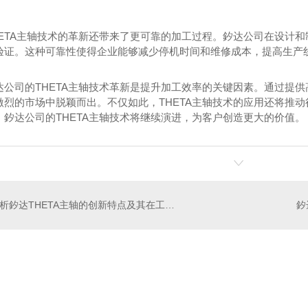
ETA主轴技术的革新还带来了更可靠的加工过程。釸达公司在设计和制
验证。这种可靠性使得企业能够减少停机时间和维修成本，提高生产
达公司的THETA主轴技术革新是提升加工效率的关键因素。通过提
激烈的市场中脱颖而出。不仅如此，THETA主轴技术的应用还将推
，釸达公司的THETA主轴技术将继续演进，为客户创造更大的价值。
PHFR系列,圆形法兰直角型行星减速机
PHF圆形法兰高精度行星减速机
斯
解析釸达THETA主轴的创新特点及其在工业领域的应用