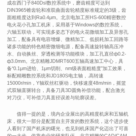
成在西门子840Dsl数控系统中，磨齿精度可达到
DIN3965锥齿轮和准双曲面齿轮精度标准规定的3级，齿
面粗糙度达到Ra0.4μm。北京电加工所HS-600精密数控
电火花小孔加工机床，采用基于Windows的数控系统，
六轴五联动，可实现多姿态下的电火花微细加工及异形孔
加工，配备具有电容增爆、微精加工、低损耗加工回路等
诸多功能的特色精密微细电源，配备高速旋转轴高压冲
水、自动换丝、穿透检测等功能模块，加工孔直径ф0.2-
ф3.0mm。北京精雕JDMRT600五轴高速加工中心，具
备“0.1μm进给、1μm切削、nm级表面粗糙度”加工效果，
标配精雕数控系统和JD180S电主轴，.高转速
15000r/min，Y轴双丝杠驱动，快移速度48m/min，摇篮
式双轴直驱转台，具备刀具3D圆角补偿功能，配合激光
对刀仪，可补偿刀具直径误差与轮廓误差。
值得一提的是，境内企业展出的高精度机床和五轴机
床，很大一部分是配置自主开发的数控系统，这个进步使
人看到了国产机床的曙光，也见到机床国产化迈出了可喜
的一大步。依靠专业的研发队伍，北京精雕的CAD/CAM