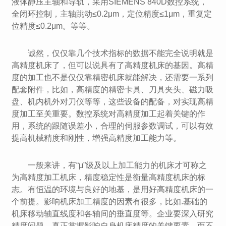
液体静压主轴和导轨，采用SIEMENS 840D数控系统，
全闭环控制，主轴跳动≤0.2μm，定位精度≤1μm，重复定
位精度≤0.2μm。等等。
诚然，仅仅靠几个技术指标的数据不能完全说明就是
高精度机床了，但可以说具有了高精度机床的基因。高精
度的加工也不是仅仅靠精密机床就能解决，还需要一系列
配套附件，比如，高精度的精密卡具、刀具夹头、磁力吸
盘、机内机外对刀仪等等，这些设备的配备，对实现高精
度加工至关重要。数控系统对高精度加工起着关键的作
用，系统的跟随误差小，合理的伺服参数调试，可以有效
提高机械精度和刚性，增强高精度加工能力等。
一般来讲，有“μ”级及以上加工能力的机床才可称之
为高精度加工机床，精度稳定性是衡量高精度机床的标
志。有恒温的环境与良好的地基，是用好高精度机床的一
个前提。影响机床加工精度的因素有很多，比如.基础的
机床移动轴直线度和各轴间的垂直度等。企业要深入研究
精度问题，真正掌握影响自身机床精度的关键要素，而不