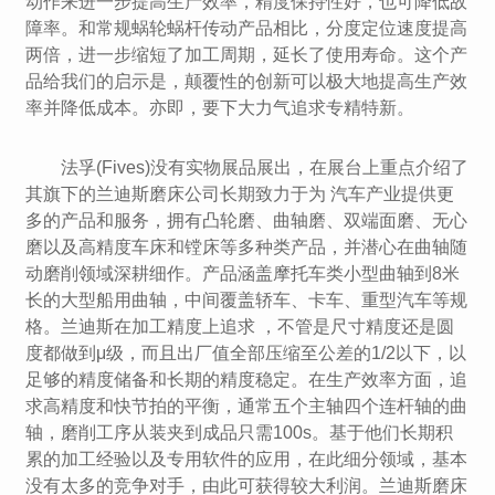
动作来进一步提高生产效率，精度保持性好，也可降低故
障率。和常规蜗轮蜗杆传动产品相比，分度定位速度提高
两倍，进一步缩短了加工周期，延长了使用寿命。这个产
品给我们的启示是，颠覆性的创新可以极大地提高生产效
率并降低成本。亦即，要下大力气追求专精特新。
法孚(Fives)没有实物展品展出，在展台上重点介绍了
其旗下的兰迪斯磨床公司长期致力于为 汽车产业提供更
多的产品和服务，拥有凸轮磨、曲轴磨、双端面磨、无心
磨以及高精度车床和镗床等多种类产品，并潜心在曲轴随
动磨削领域深耕细作。产品涵盖摩托车类小型曲轴到8米
长的大型船用曲轴，中间覆盖轿车、卡车、重型汽车等规
格。兰迪斯在加工精度上追求 ，不管是尺寸精度还是圆
度都做到μ级，而且出厂值全部压缩至公差的1/2以下，以
足够的精度储备和长期的精度稳定。在生产效率方面，追
求高精度和快节拍的平衡，通常五个主轴四个连杆轴的曲
轴，磨削工序从装夹到成品只需100s。基于他们长期积
累的加工经验以及专用软件的应用，在此细分领域，基本
没有太多的竞争对手，由此可获得较大利润。兰迪斯磨床