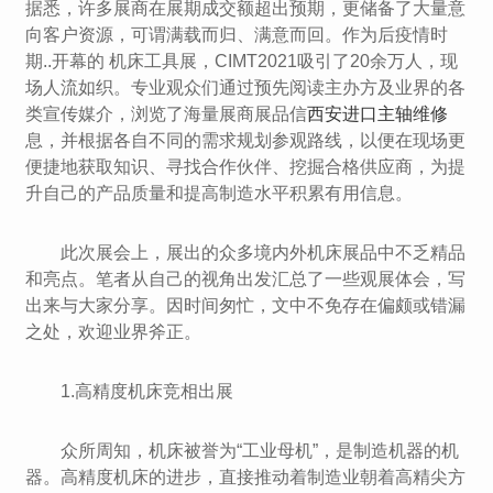
据悉，许多展商在展期成交额超出预期，更储备了大量意
向客户资源，可谓满载而归、满意而回。作为后疫情时
期..开幕的 机床工具展，CIMT2021吸引了20余万人，现
场人流如织。专业观众们通过预先阅读主办方及业界的各
类宣传媒介，浏览了海量展商展品信
西安进口主轴维修
息，并根据各自不同的需求规划参观路线，以便在现场更
便捷地获取知识、寻找合作伙伴、挖掘合格供应商，为提
升自己的产品质量和提高制造水平积累有用信息。
此次展会上，展出的众多境内外机床展品中不乏精品
和亮点。笔者从自己的视角出发汇总了一些观展体会，写
出来与大家分享。因时间匆忙，文中不免存在偏颇或错漏
之处，欢迎业界斧正。
1.高精度机床竞相出展
众所周知，机床被誉为“工业母机”，是制造机器的机
器。高精度机床的进步，直接推动着制造业朝着高精尖方