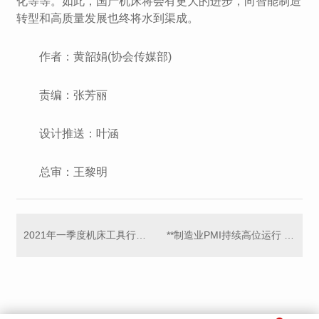
化等等。如此，国产机床将会有更大的进步，向智能制造
转型和高质量发展也终将水到渠成。
作者：黄韶娟(协会传媒部)
责编：张芳丽
设计推送：叶涵
总审：王黎明
2021年一季度机床工具行业经济运行情况分析
**制造业PMI持续高位运行 连续3个月稳定在57%以上