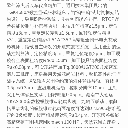
零件淬火后以车代磨精加工。通用技术集团展出的
TGK4680A数控卧式坐标镗床，为“箱中箱”式封闭框架结
构设计，采用i5数控系统，具有空间误差补偿、RTCP误
差智能检测与补偿等功能，主轴几何精度≤1.5μm，定位
精度≤3μm，重复定位精度≤1.5μm，回转轴定位精度
≤3″，重复定位精度≤1.5″;AF35P高精度全闭环电火花成
形机床，搭载自主研发的开放式数控系统，应用全新的运
动控制算法，定位精度3μm，重复定位精度2μm，加工硬
质合金表面粗糙度Ra≤0.15μm，加工模具钢表面粗糙度
Ra≤0.08μm，可实现镜面加工;μ3000/UGT200超精密车
磨加工机床，床身采用天然花岗岩材料，整机高性能气浮
隔振系统，X/Z轴均采用全约束的液体静压导轨，直线度
0.5μm/0.3μm，直线电机驱动，控制分辨率10nm，主轴
采用气体静压支承，回转精度0.05μm。湖南中大创远
YKA2060全数控螺旋锥齿轮磨齿机，九轴五联动，磨削
格里森齿制的螺旋锥齿轮齿面精度可达到DIN3965标准规
定的3级精度，齿面粗糙度达到Ra0.4μm。江苏博谷智能
高精密硬车削机床Microtech 100 HP，天然花岗岩床身，