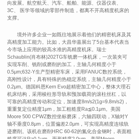
向发展。航空航天、汽车、船舶、能源、仪器仪表、
3C、 医学等领域的零部件制造，都离不开高精度机床的
支撑。
境外许多企业一如既往地展示着他们的精密机床及其
高精度加工能力。比如，大昌华嘉展出了5台基本代表当
今市场上应用的较高水准的高精度机床。瑞士
Schaublin(肖布林)202TG车铣磨一体机床，一次装夹可
实现车削、铣削或磨削的加工，主轴几何精度小于
0.5μm;632-Y生产型精密车床，采用FANUC数控系统，
高刚性设计，具有特殊的热稳定系统，主轴几何精度小于
0.2μm。德国科恩Kern Evo超精密加工中心，整体大理石
机床结构，采用棱柱形导轨和预加载荷的滚柱丝杠，以
可靠的高精度传动和定位，加速度8m/s2(1g=9.8m/s2)，
重重复定位精度1μm，加工粗糙度Ra≦0.1μm。美国
Moore 500 CPWZ数控坐标磨床，六轴四联动，X轴对Y
轴不垂度0.8μm，位置偏差2.0μm，可实现高精度连续轨
迹磨削。该机在磨削HRC 60-62的氮化合金钢时，表面粗
糙度可达Ra0.1μm，面形精度2.0μm。美国Moore