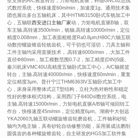
壁支撑的A/C摇篮转台，力矩电机直驱，科德GNC62总线
式数控系统，快移速度60m/min，加速度1g。通用技术集
团也展出多台五轴机床，其中HTM63150卧式车铣加工中
心，五轴联
西安进口主轴厂家
动，力矩电机直驱B轴，双
车主轴.高转速3500r/min，铣轴.高转速10000r/min，定位
精度0.008mm，加工表面粗糙度Ra0.8μm;H80C六轴五联
动数控螺旋锥齿轮铣齿机，可干切也可湿切，刀具主轴和
工件主轴均采用直驱技术，.高转速6000r/min，.大加工件
直径Φ80mm，加工模数范围0.7-2，加工精度(DIN)5级。
秦川机床VMC40U高精度五轴卧式加工中心，A/C轴摇篮
转台，主轴.高转速40000r/min，快移速度60m/min，重复
定位精度3μm。普什宁江THM6363IV五轴卧式加工中
心，床身采用整体式正T型结构，立柱为热对称性和稳定
性好的整体框式结构，采用西门子840Dsl数控系统，电
主轴.高转速15000r/min，力矩电机直驱A/B轴可倾回转工
作台，快移速度45m/min，定位精度6μm。湖南中大创远
YKA2060九轴五联动螺旋锥齿轮磨齿机，工件轴和砂轮
轴均为电主轴，具有砂轮自动修整功能，采用展成法磨削
圆弧齿的各种螺旋锥齿轮，自主研发的HGS加工软件集