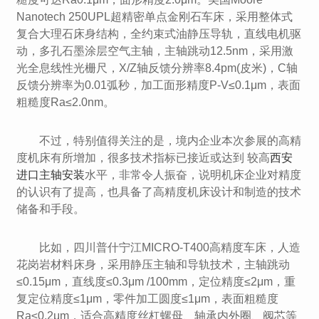
Nanotech 250UPL超精密单点金刚石车床，采用整体式
复合大理石床身结构，全约束式油静压导轨，直线电机驱
动，多孔石墨涂层空气主轴，主轴跳动12.5nm，采用激
光全息线性光栅尺，X/Z轴反馈分辨率8.4pm(皮米)，C轴
反馈分辨率为0.01弧秒，加工面形精度P-V≤0.1μm，表面
粗糙度Ra≤2.0nm。
不过，特别值得关注的是，境内企业本次参展的高精
度机床有所增加，很多技术指标已接近或达到 较高
西安
进口主轴安装
水平，非常令人振奋，说明机床企业对精度
的认识有了提高，也具备了高精度机床设计和制造的技术
储备和手段。
比如，四川普什宁江MICRO-T400高精度车床，人造
花岗岩材料床身，采用静压主轴和导轨技术，主轴跳动
≤0.15μm，直线度≤0.3μm /100mm，定位精度≤2μm，重
复定位精度≤1μm，零件加工圆度≤1μm，表面粗糙度
Ra≤0.2μm，适合高精度丝杠螺母、轴承内外圈、阀芯等